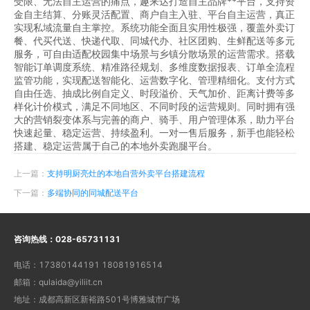
受限、无法自主运营的痛点，趣来达打造自主品牌**平台，支持资
金自主结算、分账灵活配置、商户自主入驻、平台自主运营，真正
实现私域流量自主掌控。系统功能全面且实用性极强，覆盖外卖订
餐、代买代送、快递代取、同城代办、社区团购、生鲜配送等多元
服务，可自由适配校园集中场景与乡镇分散场景的运营需求。搭载
智能订单调度系统、精准路径规划、多维度数据报表、订单全流程
监管功能，实现配送智能化、运营数字化、管理精细化。支付方式
自由任选、抽成比例自定义、时段溢价、天气加价、距离计费等多
样化计价模式，满足不同地区、不同时段的运营规则。同时拥有强
大的营销裂变体系与完善的商户、骑手、用户管理体系，助力平台
快速起量、稳定运营、持续盈利。一对一售后服务，新手也能轻松
搭建、稳定运营属于自己的本地外卖跑腿平台。
上一篇：
支持明厨亮灶的本地自营外卖平台搭建流程
下一篇：
多端协同的同城配送平台
咨询热线：
028-65731131
电话：
17380144191 18081916514
邮箱：
qulaida@yiliit.cn
地址：
成都高新区新裕路501号博雅城市广场