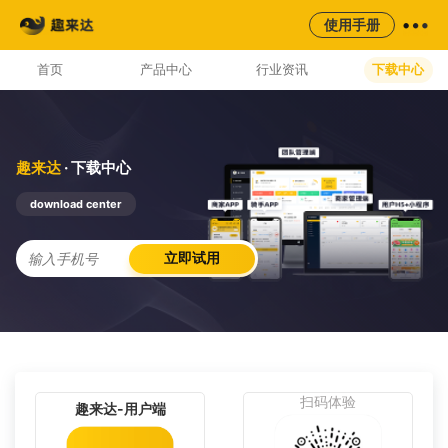
来云台
同城
校园
平台
使用手册
AI云配服务生态平台
首页
产品中心
行业资讯
下载中心
趣来达
· 下载中心
download center
立即试用
扫码体验
趣来达-用户端