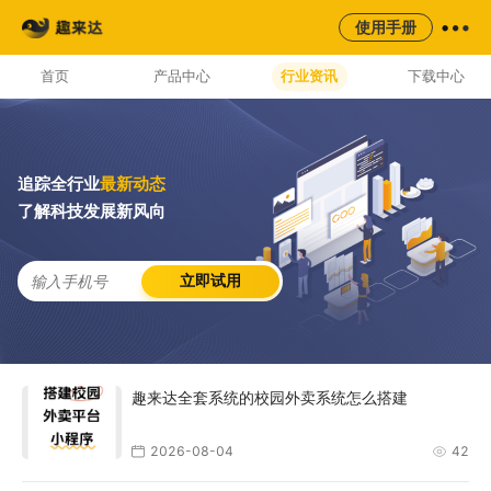
来云台
同城
校园
平台
使用手册
AI云配服务生态平台
首页
产品中心
行业资讯
下载中心
追踪全行业
最新动态
了解科技发展新风向
立即试用
趣来达全套系统的校园外卖系统怎么搭建
2026-08-04
42