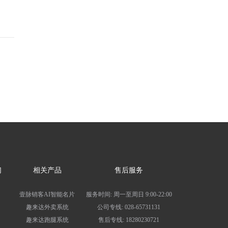
们
相关产品
售后服务
壹脉销客AI智能名片
服务时间: 周一至周日 9:00-22:00
趣来达外卖系统
公司专线: 028-65731131
趣来达跑腿系统
售后专线: 18280230721