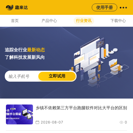
来云台
同城
校园
平台
使用手册
AI云配服务生态平台
首页
产品中心
行业资讯
下载中心
追踪全行业
最新动态
了解科技发展新风向
立即试用
乡镇不依赖第三方平台跑腿软件对比大平台的区别
2026-08-07
0