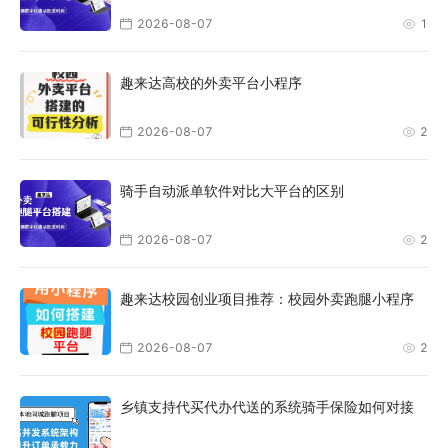
2026-08-07
1
趣来达高校的外卖平台小程序
2026-08-07
2
骑手自动派单软件对比大平台的区别
2026-08-07
2
趣来达校园创业项目推荐：校园外卖跑腿小程序
2026-08-07
2
乡镇支持代买代办代送的系统骑手保险如何对接