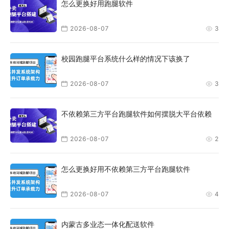
怎么更换好用跑腿软件
2026-08-07
3
校园跑腿平台系统什么样的情况下该换了
2026-08-07
3
不依赖第三方平台跑腿软件如何摆脱大平台依赖
2026-08-07
2
怎么更换好用不依赖第三方平台跑腿软件
2026-08-07
4
内蒙古多业态一体化配送软件