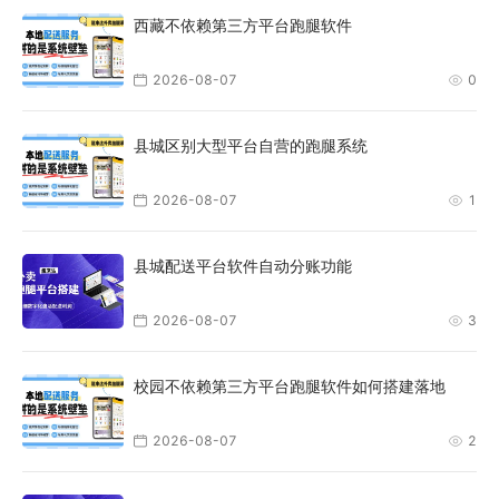
西藏不依赖第三方平台跑腿软件
2026-08-07
0
县城区别大型平台自营的跑腿系统
2026-08-07
1
县城配送平台软件自动分账功能
2026-08-07
3
校园不依赖第三方平台跑腿软件如何搭建落地
2026-08-07
2