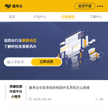
来云台
同城
校园
平台
使用手册
AI云配服务生态平台
首页
产品中心
行业资讯
下载中心
追踪全行业
最新动态
了解科技发展新风向
立即试用
趣来达全套系统的校园外卖系统怎么搭建
2026-08-04
29