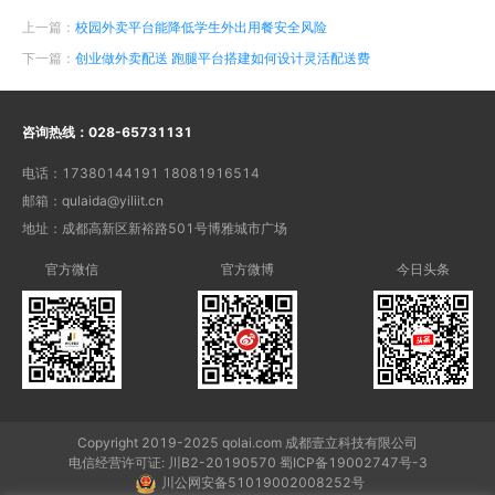
上一篇：
校园外卖平台能降低学生外出用餐安全风险
下一篇：
创业做外卖配送 跑腿平台搭建如何设计灵活配送费
咨询热线：
028-65731131
电话：
17380144191 18081916514
邮箱：
qulaida@yiliit.cn
地址：
成都高新区新裕路501号博雅城市广场
官方微信
官方微博
今日头条
Copyright 2019-2025 qolai.com 成都壹立科技有限公司
电信经营许可证: 川B2-20190570 蜀ICP备19002747号-3
川公网安备51019002008252号