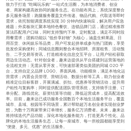
致力于打造 “吃喝玩乐购” 一站式生活圈，为本地消费者、创业
者、商家构建高效协同的服务生态。在功能布局上，系统深度整合
多元服务场景：跑腿服务覆盖文件传递、物品代购、代取送等即时
需求，依托智能调度系统实现 30 分钟内快速响应，解决用户应急
难题；外卖板块汇聚本地特色餐饮、连锁品牌门店，通过精准推荐
算法匹配用户口味，同时支持预约下单、定时配送，满足不同时段
用餐需求；团购功能以 “低价享好物” 为核心，涵盖生鲜果蔬、日
用百货、休闲娱乐等品类，用户可发起拼单或参与热门团购，享受
批发价采购便利；同城信息圈则整合本地招聘、房屋租售、活动预
告、二手交易等资讯，打造精准化信息交互平台，让用户轻松获取
周边生活动态。针对创业者，趣来达提供从平台搭建到运营落地的
全流程支持：无需从零开发，可快速部署类似美团的同城 O2O 平
台，支持自定义品牌 LOGO、界面风格、功能模块，满足本地化运
营需求；内置会员管理、营销活动、数据分析等工具，助力创业者
精准定位目标客群，开展满减、折扣、优惠券等营销活动，提升用
户粘性与复购率；同时提供配送团队管理系统，支持骑手注册、订
单分配、路线优化、薪资结算等功能，降低运营成本，提高配送效
率。目前，趣来达已成功服务全国数百个本地生活服务平台，覆盖
城市、县域、校园等不同场景，累计帮助超万名创业者实现创业梦
想，为数十万商家带来订单增长，服务亿万消费者。未来，趣来达
将持续迭代产品功能，深化本地化服务能力，打造更具个性化、品
牌化的本地生活服务生态，让每一座城市、每一所校园都能享受到
“便捷、多元、优惠” 的生活服务。