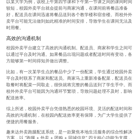
以某大学为例，该校上午第四节课和下午第一节课之间的课间时间
较短，校园外卖平台就会提前与商家沟通，在课间前将餐品准备
好，配送员在课间迅速将餐品送到各个教学楼和宿舍楼。而校外外
卖平台可能无法做到如此精准的时间安排，导致学生在课间无法及
时用餐。
高效的沟通机制
校园外卖平台建立了高效的沟通机制。配送员、商家和学生之间可
以通过平台及时沟通。如果餐品出现问题或者配送时间有变动，各
方能够第一时间得知并做出调整。
比如，有一次某学生点的餐品中少了一份配菜，学生通过校园外卖
平台及时联系了商家和配送员。商家马上重新准备配菜，配送员在
取餐时将配菜一同取走，很快就将完整的餐品送到了学生手中。而
校外外卖平台可能因为沟通环节繁琐，导致问题处理不及时，影响
配送效率。
综上所述，校园外卖平台凭借熟悉的校园环境、灵活的配送时间和
高效的沟通机制，在校园内配送效率更有保障，为广大学生提供了
便捷的用餐服务。
趣来达外卖跑腿配送系统，是一款聚焦本地生活服务的综合性解决
方案，以 “跑腿 + 外卖 + 团购 + 同城信息” 四大核心功能为支撑，