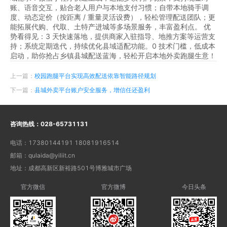
账、语音交互，贴合老人用户与本地支付习惯；自带本地骑手调
度、动态定价（按距离 / 重量灵活设费），轻松管理配送团队；更
能拓展代购、代取、土特产进城等多场景服务，丰富盈利点。 优
势看得见：3 天快速落地，提供商家入驻指导、地推方案等运营支
持；系统定期迭代，持续优化县域适配功能。0 技术门槛，低成本
启动，助你抢占乡镇县城配送蓝海，轻松开启本地外卖跑腿生意！
上一篇：
校园跑腿平台实现高效配送依靠智能路径规划
下一篇：
县城外卖平台账户安全服务，增信任还盈利
咨询热线：
028-65731131
电话：
17380144191 18081916514
邮箱：
qulaida@yiliit.cn
地址：
成都高新区新裕路501号博雅城市广场
官方微信
官方微博
今日头条