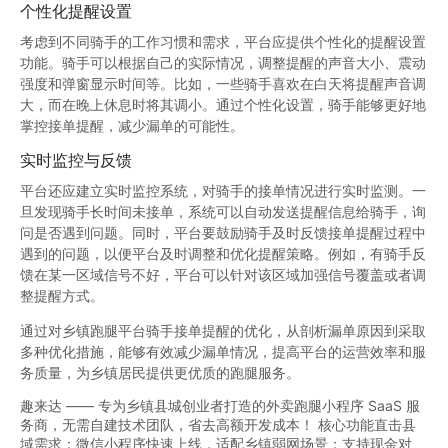
个性化提醒设置
考虑到不同骑手的工作习惯和需求，平台应提供个性化的提醒设置
功能。骑手可以根据自己的实际情况，调整提醒的声音大小、震动
强度和弹窗显示时间等。比如，一些骑手喜欢在白天将提醒声音调
大，而在晚上休息时将其调小。通过个性化设置，骑手能够更好地
掌控接单提醒，减少漏单的可能性。
实时监控与反馈
平台还应建立实时监控系统，对骑手的接单情况进行实时监测。一
旦发现骑手长时间未接单，系统可以自动发送提醒信息给骑手，询
问是否遇到问题。同时，平台要鼓励骑手及时反馈接单提醒过程中
遇到的问题，以便平台及时调整和优化提醒策略。例如，有骑手反
馈在某一区域信号不好，平台可以针对该区域加强信号覆盖或者调
整提醒方式。
通过对乡镇跑腿平台骑手接单提醒的优化，从剖析漏单原因到采取
多种优化措施，能够有效减少漏单情况，提高平台的运营效率和服
务质量，为乡镇居民提供更优质的跑腿服务。
趣来达 —— 专为乡镇县城创业者打造的外卖跑腿小程序 SaaS 服
务商，无需自建技术团队，省去高额开发成本！ 核心功能直击县
域需求：微信小程序快速上线，适配乡镇弱网场景；支持现金对