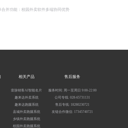
单合并功能：校园外卖软件多端协同优势
们
相关产品
售后服务
壹脉销客AI智能名片
服务时间: 周一至周日 9:00-22:00
趣来达外卖系统
公司专线: 028-65731131
趣来达跑腿系统
售后专线: 18280230721
县城外卖跑腿系统
友链合作微信: 17345740721
乡镇外卖跑腿系统
校园外卖跑腿系统