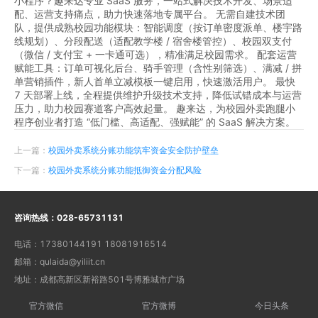
小程序？趣来达专业 SaaS 服务，一站式解决技术开发、场景适
配、运营支持痛点，助力快速落地专属平台。 无需自建技术团
队，提供成熟校园功能模块：智能调度（按订单密度派单、楼宇路
线规划）、分段配送（适配教学楼 / 宿舍楼管控）、校园双支付
（微信 / 支付宝 + 一卡通可选），精准满足校园需求。 配套运营
赋能工具：订单可视化后台、骑手管理（含性别筛选）、满减 / 拼
单营销插件，新人首单立减模板一键启用，快速激活用户。 最快
7 天部署上线，全程提供维护升级技术支持，降低试错成本与运营
压力，助力校园赛道客户高效起量。 趣来达，为校园外卖跑腿小
程序创业者打造 “低门槛、高适配、强赋能” 的 SaaS 解决方案。
上一篇：
校园外卖系统分账功能筑牢资金安全防护壁垒
下一篇：
校园外卖系统分账功能抵御资金分配风险
咨询热线：
028-65731131
电话：
17380144191 18081916514
邮箱：
qulaida@yiliit.cn
地址：
成都高新区新裕路501号博雅城市广场
官方微信
官方微博
今日头条