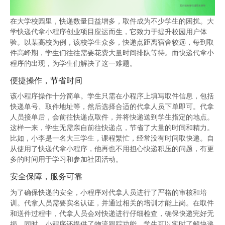
在大学校园里，快递数量日益增多，取件成为不少学生的困扰。大
学快递代拿小程序创业项目应运而生，它致力于提升校园用户体
验。以某高校为例，该校学生众多，快递点距离宿舍较远，每到取
件高峰期，学生们往往需要花费大量时间排队等待。而快递代拿小
程序的出现，为学生们解决了这一难题。
便捷操作，节省时间
该小程序操作十分简单。学生只需在小程序上填写取件信息，包括
快递单号、取件地址等，然后选择合适的代拿人员下单即可。代拿
人员接单后，会前往快递点取件，并将快递送到学生指定的地点。
这样一来，学生无需亲自前往快递点，节省了大量的时间和精力。
比如，小李是一名大三学生，课程繁忙，经常没有时间取快递。自
从使用了快递代拿小程序，他再也不用担心快递积压的问题，有更
多的时间用于学习和参加社团活动。
安全保障，服务可靠
为了确保快递的安全，小程序对代拿人员进行了严格的审核和培
训。代拿人员需要实名认证，并通过相关的培训才能上岗。在取件
和送件过程中，代拿人员会对快递进行仔细检查，确保快递完好无
损。同时，小程序还提供了物流跟踪功能，学生可以实时了解快递