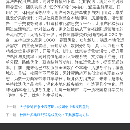
算法匹配用户口味，同时支持预约下单、定时配送，满足不同时段
用餐需求；团购功能以 “低价享好物” 为核心，涵盖生鲜果蔬、日
用百货、休闲娱乐等品类，用户可发起拼单或参与热门团购，享受
批发价采购便利；同城信息圈则整合本地招聘、房屋租售、活动预
告、二手交易等资讯，打造精准化信息交互平台，让用户轻松获取
周边生活动态。针对创业者，趣来达提供从平台搭建到运营落地的
全流程支持：无需从零开发，可快速部署类似美团的同城 O2O 平
台，支持自定义品牌 LOGO、界面风格、功能模块，满足本地化运
营需求；内置会员管理、营销活动、数据分析等工具，助力创业者
精准定位目标客群，开展满减、折扣、优惠券等营销活动，提升用
户粘性与复购率；同时提供配送团队管理系统，支持骑手注册、订
单分配、路线优化、薪资结算等功能，降低运营成本，提高配送效
率。目前，趣来达已成功服务全国数百个本地生活服务平台，覆盖
城市、县域、校园等不同场景，累计帮助超万名创业者实现创业梦
想，为数十万商家带来订单增长，服务亿万消费者。未来，趣来达
将持续迭代产品功能，深化本地化服务能力，打造更具个性化、品
牌化的本地生活服务生态，让每一座城市、每一所校园都能享受到
“便捷、多元、优惠” 的生活服务。
上一篇：
大学快递代拿小程序助力校园创业者实现盈利
下一篇：
校园外卖跑腿配送路线优化：工具推荐与方法