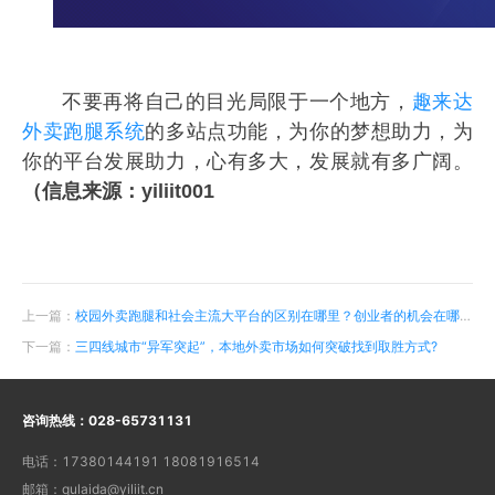
不要再将自己的目光局限于一个地方，
趣来达
外卖跑腿系统
的多站点功能，为你的梦想助力，为
你的平台发展助力，心有多大，发展就有多广阔。
（信息来源：yiliit001
上一篇：
校园外卖跑腿和社会主流大平台的区别在哪里？创业者的机会在哪里？
下一篇：
三四线城市“异军突起”，本地外卖市场如何突破找到取胜方式?
咨询热线：
028-65731131
电话：
17380144191 18081916514
邮箱：
qulaida@yiliit.cn