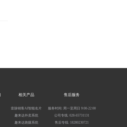
们
相关产品
售后服务
壹脉销客AI智能名片
服务时间: 周一至周日 9:00-22:00
趣来达外卖系统
公司专线: 028-65731131
趣来达跑腿系统
售后专线: 18280230721