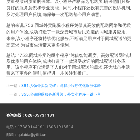
度重视履约质量的保障。该小程序严格筛选配送员,确保他们具备
良好的服务意识和专业技能。同时,小程序还设有完善的投诉机制,
及时处理用户反馈,确保每一次配送都令用户满意。
总的来说,753.同城外卖跑腿小程序凭借其高效的配送网络和优质
的用户体验,成功打造了一款深受城市居民欢迎的同城服务应用。
未来,该小程序还将持续优化服务,不断满足用户对于同城配送的更
高需求,为城市生活带来更多便利。
总结: "753.同城外卖跑腿小程序"凭借智能调度、高效配送网络以
及优质的用户体验,成功打造了一款深受欢迎的同城配送服务应
用。该小程序不仅满足了人们对于同城配送的需求,还为城市生活
带来了更多的便利,值得进一步关注和推广。
上一篇：
361.乡镇外卖新突破：跑腿小程序优化服务体验
下一篇：
355.乡镇跑腿服务新升级：外卖小程序一键下单
咨询热线：
028-65731131
电话：
17380144191 18081916514
邮箱：
qulaida@yiliit.cn