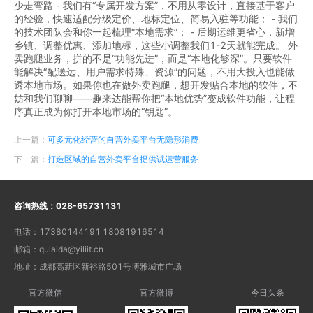
少走弯路 - 我们有“专属开发方案”，不用从零设计，直接基于客户
的经验，快速适配分级定价、地标定位、简易入驻等功能； - 我们
的技术团队会和你一起梳理“本地需求”； - 后期运维更省心，新增
乡镇、调整优惠、添加地标，这些小调整我们1-2天就能完成。 外
卖跑腿业务，拼的不是“功能先进”，而是“本地化够深”。只要软件
能解决“配送远、用户需求特殊、资源”的问题，不用大投入也能做
透本地市场。如果你也在做外卖跑腿，想开发贴合本地的软件，不
妨和我们聊聊——趣来达能帮你把“本地优势”变成软件功能，让程
序真正成为你打开本地市场的“钥匙”。
上一篇：
可多元化经营的自营外卖平台无隐形消费
下一篇：
打造区域的自营外卖平台提供试运营服务
咨询热线：
028-65731131
电话：
17380144191 18081916514
邮箱：
qulaida@yiliit.cn
地址：
成都高新区新裕路501号博雅城市广场
官方微信
官方微博
今日头条