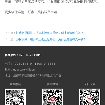
单量，增加了商家盈利方式。平台也能因此获得更多的利润模式。
更多软件详情，可点击跳转试用申请
上一篇：
打造跑腿团队，搭建本地服务系统，创业者该怎么做？
下一篇：
乡村振兴：在乡镇上创业做外卖，为什么是值得入手的？
咨询热线：
028-65731131
电话：
17380144191 18081916514
邮箱：
qulaida@yiliit.cn
地址：
成都高新区新裕路501号博雅城市广场
官方微信
官方微博
今日头条