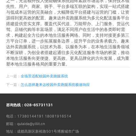
之一，无需额外投入便能确保系统始终紧跟市场需求，保持技术领
先性。用户、商家、骑手、平台多端互联的架构，实现一站式搭建
与低成本运营的完美融合，大幅降低平台搭建与运营的门槛，让资
源得到更高效的配置。趣来达外卖跑腿系统为多元化配送服务平台
搭建提供坚实支撑。覆盖代买代送、万能帮办、上门服务、货运代
驾、店铺代购等丰富场景，满足不同用户在生活中的各类即时需
求，构建起全方位的本地生活服务网络。同时，支持对接更多第三
方平台订单，进一步拓展服务边界，提升平台的业务承载力。趣来
达外卖跑腿系统，以技术为基、以服务为本，在本地生活服务领域
不断深耕，为创业者搭建起通往多元化配送服务市场的桥梁，推动
本地生活服务向更便捷、更高效、更具品牌化的方向发展，成为重
塑本地生活服务格局的重要力量。
上一篇：
全场景适配校园外卖跑腿系统
下一篇：
怎么选择趣来达校园外卖跑腿系统极速响应
咨询热线：
028-65731131
电话：
17380144191 18081916514
邮箱：
qulaida@yiliit.cn
地址：
成都高新区新裕路501号博雅城市广场