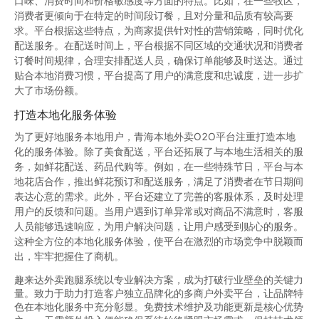
口味、消费时间和价格敏感度等方面的特点。比如，在一些牧区，
消费者更倾向于在特定的时间段订餐，且对分量和品质有较高要
求。平台根据这些特点，为商家提供针对性的营销策略，同时优化
配送服务。在配送时间上，平台根据不同区域的交通状况和消费者
订餐时间规律，合理安排配送人员，确保订单能够及时送达。通过
贴合本地消费习惯，平台提高了用户的满意度和忠诚度，进一步扩
大了市场份额。
打造本地化服务体验
为了更好地服务本地用户，青海本地外卖O2O平台注重打造本地
化的服务体验。除了美食配送，平台还拓展了与本地生活相关的服
务，如鲜花配送、药品代购等。例如，在一些特殊节日，平台与本
地花店合作，推出鲜花预订和配送服务，满足了消费者在节日期间
表达心意的需求。此外，平台还建立了完善的客服体系，及时处理
用户的反馈和问题。当用户遇到订单异常或对商品不满意时，客服
人员能够迅速响应，为用户解决问题，让用户感受到贴心的服务。
这种全方位的本地化服务体验，使平台在激烈的市场竞争中脱颖而
出，牢牢把握住了商机。
趣来达外卖跑腿系统以专业解决方案，成为打破行业壁垒的关键力
量。致力于助力打造客户独立品牌化的多商户外卖平台，让品牌特
色在本地化服务中充分彰显。免费技术维护及功能更新是核心优势