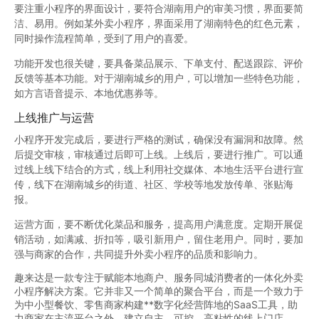
要注重小程序的界面设计，要符合湖南用户的审美习惯，界面要简
洁、易用。例如某外卖小程序，界面采用了湖南特色的红色元素，
同时操作流程简单，受到了用户的喜爱。
功能开发也很关键，要具备菜品展示、下单支付、配送跟踪、评价
反馈等基本功能。对于湖南城乡的用户，可以增加一些特色功能，
如方言语音提示、本地优惠券等。
上线推广与运营
小程序开发完成后，要进行严格的测试，确保没有漏洞和故障。然
后提交审核，审核通过后即可上线。上线后，要进行推广。可以通
过线上线下结合的方式，线上利用社交媒体、本地生活平台进行宣
传，线下在湖南城乡的街道、社区、学校等地发放传单、张贴海
报。
运营方面，要不断优化菜品和服务，提高用户满意度。定期开展促
销活动，如满减、折扣等，吸引新用户，留住老用户。同时，要加
强与商家的合作，共同提升外卖小程序的品质和影响力。
趣来达是一款专注于赋能本地商户、服务同城消费者的一体化外卖
小程序解决方案。它并非又一个简单的聚合平台，而是一个致力于
为中小型餐饮、零售商家构建**数字化经营阵地的SaaS工具，助
力商家在主流平台之外，建立自主、可控、高粘性的线上门店。