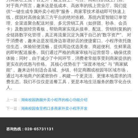
对于商户而言，趣来达是低成本、高效率的线上营业厅。我们提
供“一键生成专属外卖小程序”服务，商家零技术基础即可快速上
线，摆脱对高佣金第三方平台的绝对依赖。系统内置智能订单管
理、全渠道聚合配送对接、多元营销工具（如拼团、秒杀、会员
卡）及数据经营看板，帮助商家实现从接单、配送、营销到复购的
全链路数字化管理，真正将流量沉淀为属于自己的“数字资产”。 对
于消费者，趣来达是发现身边靠谱好店的便捷窗口。小程序依托微
信生态，体验轻便流畅，提供周边优选美食、商超便利、生鲜果蔬
的即时配送服务。我们通过严格的商家审核与运营督导，确保优质
体验；同时，由于减少了中间环节，消费者常能享受到商家提供的
更实在的优惠与价格。 其核心优势在于 “深度本地化” 与 “商家赋
能” 。趣来达特别适合县城、乡镇、特定商圈或校园等区域市场，
通过与本地商户的紧密协作，构建一个更灵活、更懂本地需求的消
费生态。我们不仅仅是送餐工具，更是本地生活服务的数字化合伙
人。
上一篇：
湖南校园跑腿外卖小程序的核心功能介绍
下一篇：
湖南校园食堂档口多商家外卖小程序开发
咨询热线：
028-65731131