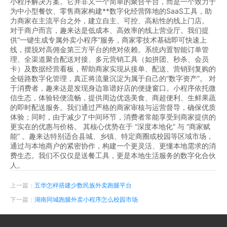
小程序解决方案。它并非又一个简单的聚合平台，而是一个致力于
为中小型餐饮、零售商家构建**数字化经营阵地的SaaS工具，助
力商家在主流平台之外，建立自主、可控、高粘性的线上门店。
对于商户而言，趣来达是低成本、高效率的线上营业厅。我们提
供“一键生成专属外卖小程序”服务，商家零技术基础即可快速上
线，摆脱对高佣金第三方平台的绝对依赖。系统内置智能订单管
理、全渠道聚合配送对接、多元营销工具（如拼团、秒杀、会员
卡）及数据经营看板，帮助商家实现从接单、配送、营销到复购的
全链路数字化管理，真正将流量沉淀为属于自己的“数字资产”。 对
于消费者，趣来达是发现身边靠谱好店的便捷窗口。小程序依托微
信生态，体验轻便流畅，提供周边优选美食、商超便利、生鲜果蔬
的即时配送服务。我们通过严格的商家审核与运营督导，确保优质
体验；同时，由于减少了中间环节，消费者常能享受到商家提供的
更实在的优惠与价格。 其核心优势在于 “深度本地化” 与 “商家赋
能” 。趣来达特别适合县城、乡镇、特定商圈或校园等区域市场，
通过与本地商户的紧密协作，构建一个更灵活、更懂本地需求的消
费生态。我们不仅仅是送餐工具，更是本地生活服务的数字化合伙
人。
上一篇：
五华怎样搭建少数民族外卖跑腿平台
下一篇：
湖南同城跑腿外卖小程序怎么校园市场