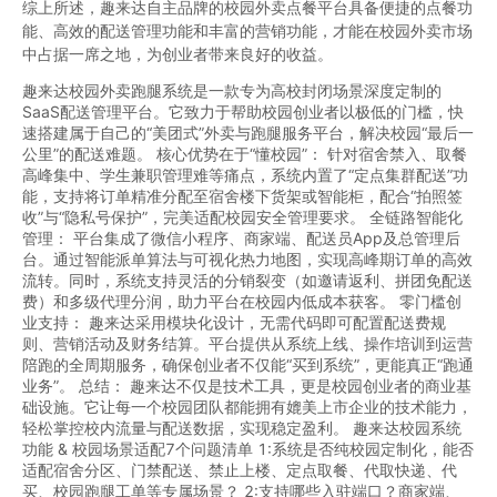
综上所述，趣来达自主品牌的校园外卖点餐平台具备便捷的点餐功
能、高效的配送管理功能和丰富的营销功能，才能在校园外卖市场
中占据一席之地，为创业者带来良好的收益。
趣来达校园外卖跑腿系统是一款专为高校封闭场景深度定制的
SaaS配送管理平台。它致力于帮助校园创业者以极低的门槛，快
速搭建属于自己的“美团式”外卖与跑腿服务平台，解决校园“最后一
公里”的配送难题。 核心优势在于“懂校园”：​ 针对宿舍禁入、取餐
高峰集中、学生兼职管理难等痛点，系统内置了“定点集群配送”功
能，支持将订单精准分配至宿舍楼下货架或智能柜，配合“拍照签
收”与“隐私号保护”，完美适配校园安全管理要求。 全链路智能化
管理：​ 平台集成了微信小程序、商家端、配送员App及总管理后
台。通过智能派单算法与可视化热力地图，实现高峰期订单的高效
流转。同时，系统支持灵活的分销裂变（如邀请返利、拼团免配送
费）和多级代理分润，助力平台在校园内低成本获客。 零门槛创
业支持：​ 趣来达采用模块化设计，无需代码即可配置配送费规
则、营销活动及财务结算。平台提供从系统上线、操作培训到运营
陪跑的全周期服务，确保创业者不仅能“买到系统”，更能真正“跑通
业务”。 总结：​ 趣来达不仅是技术工具，更是校园创业者的商业基
础设施。它让每一个校园团队都能拥有媲美上市企业的技术能力，
轻松掌控校内流量与配送数据，实现稳定盈利。 趣来达校园系统
功能 & 校园场景适配7个问题清单 1:系统是否纯校园定制化，能否
适配宿舍分区、门禁配送、禁止上楼、定点取餐、代取快递、代
买、校园跑腿工单等专属场景？ 2:支持哪些入驻端口？商家端、