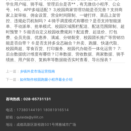
学生用户端、骑手端、管理后台是否**，有无微信小程序、公众
号、H5、APP多端适配？ 3;校园商家管理功能是否完善？支持商
家上架审核、佣金设置、营业时间限制、一键打烊、菜品上架管
控、违规处罚机制吗？ 4:骑手调度模式有哪些？是否支持智能派
单、手动派单、抢单模式、校园区域围栏配送、配送范围限制、超
时预警？ 5:能否自定义校园收费规则？配送费、起送价、打包
费、会员充值、优惠券、满减、分销裂变、校园团长推广等营销功
能是否自带？ 6:是否支持多业态融合？外卖、跑腿、快递代取、
校园商超、零食百货、打印服务、校园代办能否一体化运营？ 7:
后台数据统计维度有哪些？订单数据、营收数据、商家数据、骑手
绩效、用户留存、复购率等数据能否实时查看、导出报表？
上一篇：
乡镇外卖市场运营指南
下一篇：
如何制作校园跑腿小程序最全介绍
咨询热线：
028-65731131
电话：
17380144191 18081916514
邮箱：
qulaida@yiliit.cn
地址：
成都高新区新裕路501号博雅城市广场