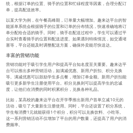
统，根据订单的位置、骑手的位置和忙碌程度等因素，合理分配订
单，提高配送效率。
以某大学为例，在午餐高峰期，订单量大幅增加。趣来达平台的智
能派单系统会根据骑手的位置和订单的分布情况，快速准确地将订
单分配给合适的骑手。同时，骑手在配送过程中，学生可以通过平
台实时查看骑手的位置和配送进度。如果遇到特殊情况，如交通堵
塞等，平台还能及时调整配送方案，确保外卖能尽快送达。
丰富的营销功能
营销功能对于吸引学生用户和提高平台知名度至关重要。趣来达平
台可以推出多种营销活动，如满减优惠、新用户折扣、积分兑换
等。满减优惠可以鼓励学生多点餐，增加订单金额。新用户折扣能
吸引更多新学生注册使用平台。积分兑换则可以提高学生的忠诚
度，让他们在消费的同时积累积分，兑换各种礼品。
比如，某高校的趣来达平台在开学季推出新用户首单立减10元的
活动，吸引了大量新生注册使用。同时，平台还设置了积分系统，
学生每消费1元就能获得1个积分，积分可以兑换饮料、小吃等。
这一系列营销活动不仅增加了平台的用户数量，还提高了用户的消
费频率。