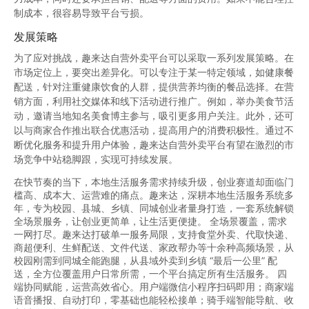
制成本，很容易导致平台亏损。
发展策略
为了应对挑战，趣来达自营外卖平台可以采取一系列发展策略。在
市场定位上，要突出差异化。可以专注于某一特定领域，如健康餐
配送，针对注重健康饮食的人群，提供营养均衡的餐品选择。在营
销方面，利用社交媒体和线下活动进行推广。例如，举办美食节活
动，邀请当地知名美食博主参与，吸引更多用户关注。此外，还可
以与商家合作推出联合优惠活动，提高用户的消费积极性。通过不
断优化服务和提升用户体验，趣来达自营外卖平台有望在激烈的市
场竞争中站稳脚跟，实现可持续发展。
在快节奏的当下，本地生活服务需求持续升级，创业赛道却面临门
槛高、成本大、运营难的痛点。趣来达，深耕本地生活服务系统多
年，专为校园、县城、乡镇、同城创业者量身打造，一套系统解锁
全场景服务，让创业更简单，让生活更便捷。 全场景覆盖，需求
一网打尽。趣来达打破单一服务局限，支持食堂外卖、代取快递、
商超便利、生鲜配送、文件代送、家政帮办等十余种高频场景，从
校园刚需到同城全能跑腿，从县域外卖到乡镇 “最后一公里” 配
送，全方位覆盖用户日常所需，一个平台搞定所有生活服务。 四
端协同赋能，运营高效省心。用户端微信小程序扫码即用；商家端
语音播报、自动打印，零基础也能轻松接单；骑手端智能导航、收