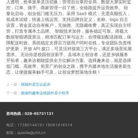
入透明，抢单派单灵活切换；管理后台掌控全局，数据大屏实时监
控，订单、骑手、商家管理一目了然，全链路提升运营效率。 轻
量化启动，创业低门槛无压力。采用 SaaS 模式，无需高额投入，
低成本试错，快速上线运营。支持品牌自定义，名称、logo 自主
设置，资金直达自有账户，无抽佣、无隐藏收费，真正实现自主经
营，打造专属本土品牌。 智能技术加持，服务稳定可靠。搭载大
数据智能调度算法，精准匹配订单与运力，合理规划配送路线，保
障配送时效。系统稳定支撑百万级用户同时在线，专业团队负责维
护更新，开放 API 接口，可灵活对接第三方平台，满足多场景拓展
需求。 无论你是校园创业新手、县域本土创业者，还是乡镇服务
开拓者，趣来达都能提供全方位解决方案。选择趣来达，就是选择
低门槛、高效率、前景广的创业之路，携手共建本地生活服务新生
态，让便捷服务触手可及，让创业梦想落地生根！
上一篇：
校园外卖怎么起步
下一篇：
能做吗趣来达校园外卖小程序
咨询热线：
028-65731131
电话：
17380144191 18081916514
邮箱：
qulaida@yiliit.cn