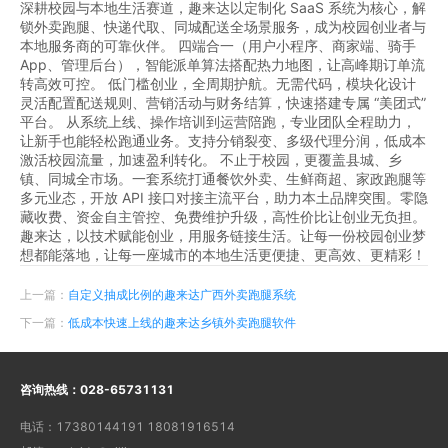
深耕校园与本地生活赛道，趣来达以定制化 SaaS 系统为核心，解
锁外卖跑腿、快递代取、同城配送全场景服务，成为校园创业者与
本地服务商的可靠伙伴。 四端合一（用户小程序、商家端、骑手
App、管理后台），智能派单算法搭配热力地图，让高峰期订单流
转高效可控。 低门槛创业，全周期护航。无需代码，模块化设计
灵活配置配送规则、营销活动与财务结算，快速搭建专属 “美团式”
平台。 从系统上线、操作培训到运营陪跑，专业团队全程助力，
让新手也能轻松跑通业务。支持分销裂变、多级代理分润，低成本
激活校园流量，加速盈利转化。 不止于校园，更覆盖县城、乡
镇、同城全市场。一套系统打通餐饮外卖、生鲜商超、家政跑腿等
多元业态，开放 API 接口对接主流平台，助力本土品牌突围。零隐
藏收费、资金自主管控、免费维护升级，高性价比让创业无负担。
趣来达，以技术赋能创业，用服务链接生活。让每一份校园创业梦
想都能落地，让每一座城市的本地生活更便捷、更高效、更精彩！
上一篇：
自定义抽成比例的趣来达广西外卖跑腿系统
下一篇：
低成本快速上线的趣来达乡镇外卖跑腿软件
咨询热线：
028-65731131
电话：
17380144191 18081916514