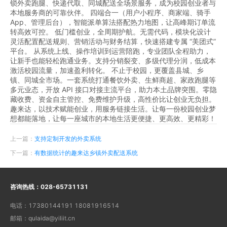
锁外卖跑腿、快递代取、同城配送全场景服务，成为校园创业者与
本地服务商的可靠伙伴。 四端合一（用户小程序、商家端、骑手
App、管理后台），智能派单算法搭配热力地图，让高峰期订单流
转高效可控。 低门槛创业，全周期护航。无需代码，模块化设计
灵活配置配送规则、营销活动与财务结算，快速搭建专属 “美团式”
平台。 从系统上线、操作培训到运营陪跑，专业团队全程助力，
让新手也能轻松跑通业务。支持分销裂变、多级代理分润，低成本
激活校园流量，加速盈利转化。 不止于校园，更覆盖县城、乡
镇、同城全市场。一套系统打通餐饮外卖、生鲜商超、家政跑腿等
多元业态，开放 API 接口对接主流平台，助力本土品牌突围。零隐
藏收费、资金自主管控、免费维护升级，高性价比让创业无负担。
趣来达，以技术赋能创业，用服务链接生活。让每一份校园创业梦
想都能落地，让每一座城市的本地生活更便捷、更高效、更精彩！
上一篇：
支持定制开发的外卖系统
下一篇：
有数据统计的趣来达乡镇外卖配送系统
咨询热线：
028-65731131
电话：
17380144191 18081916514
邮箱：
qulaida@yiliit.cn