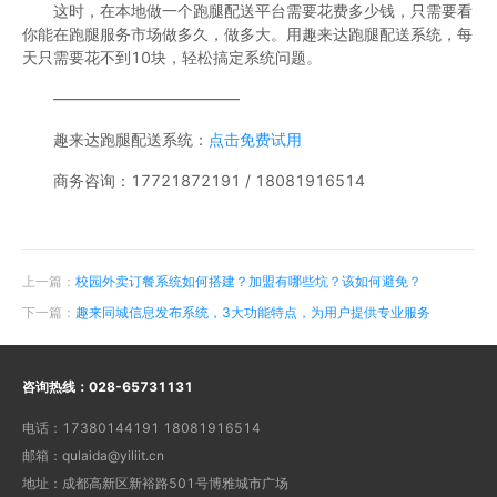
这时，在本地做一个跑腿配送平台需要花费多少钱，只需要看
你能在跑腿服务市场做多久，做多大。用趣来达跑腿配送系统，每
天只需要花不到10块，轻松搞定系统问题。
————————————
趣来达跑腿配送系统：
点击免费试用
商务咨询：17721872191 / 18081916514
上一篇：
校园外卖订餐系统如何搭建？加盟有哪些坑？该如何避免？
下一篇：
趣来同城信息发布系统，3大功能特点，为用户提供专业服务
咨询热线：
028-65731131
电话：
17380144191 18081916514
邮箱：
qulaida@yiliit.cn
地址：
成都高新区新裕路501号博雅城市广场