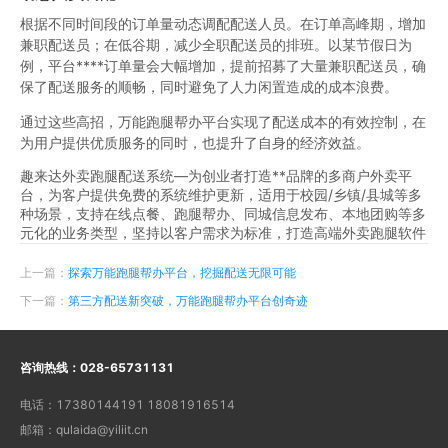
根据不同时间段的订单量动态调配配送人员。在订单高峰期，增加
兼职配送员；在低谷期，减少全职配送员的排班。以某节假日为
例，平台****订单量会大幅增加，提前招募了大量兼职配送员，确
保了配送服务的顺畅，同时避免了人力闲置造成的成本浪费。
通过这些高招，万能跑腿帮办平台实现了配送成本的有效控制，在
为用户提供优质服务的同时，也提升了自身的经济效益。
趣来达外卖跑腿配送系统—为创业者打造**品牌的多商户外卖平
台，为客户提供免费的系统维护更新，适用于校园/乡镇/县城等多
种场景，支持在线点餐、跑腿帮办、同城信息发布、本地团购等多
元化的业务类型，坚持以客户需求为标准，打造高端外卖跑腿软件
上一篇：
探索万能跑腿帮办平台，挖掘配送无限可能
下一篇：
第三方配送新突破，万能跑腿帮办平台创奇迹
咨询热线：
028-65731131
电话：
17380144191 18081916514
邮箱：
qulaida@yiliit.cn